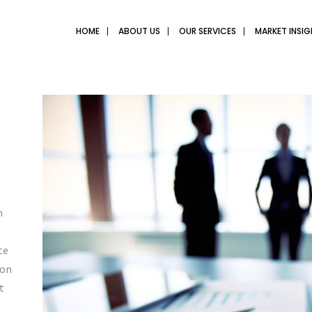
HOME
ABOUT US
OUR SERVICES
MARKET INSI
m
te
non
t